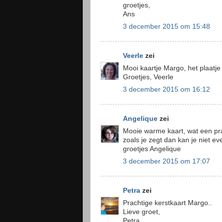
groetjes,
Ans
3 december 2015 om 15:48
Veerle
zei
Mooi kaartje Margo, het plaatje 
Groetjes, Veerle
3 december 2015 om 16:12
Angelique
zei
Mooie warme kaart, wat een pra
zoals je zegt dan kan je niet e
groetjes Angelique
3 december 2015 om 17:07
Petra
zei
Prachtige kerstkaart Margo..
Lieve groet,
Petra