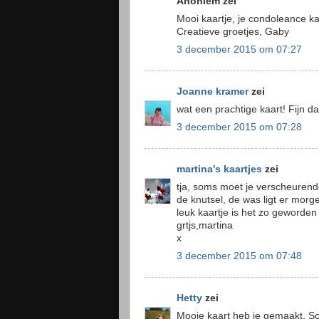
Anoniem zei
Mooi kaartje, je condoleance kaa
Creatieve groetjes, Gaby
3 december 2015 om 07:27
Joanne kramer
zei
wat een prachtige kaart! Fijn da
3 december 2015 om 07:28
martina's kaartjes
zei
tja, soms moet je verscheurend
de knutsel, de was ligt er morg
leuk kaartje is het zo geworden
grtjs,martina
x
3 december 2015 om 07:48
Hetty
zei
Mooie kaart heb je gemaakt. S