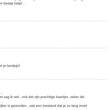
 beetje helpt ...
t je tandpijn!
..
t zag ik wel...ook dat zijn prachtige kaartjes .zeker die
...
glijker is geworden...wat een toestand dat je zo lang moet