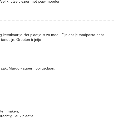
Veel knutselplezier met jouw moeder!
 kerstkaartje Het plaatje is zo mooi. Fijn dat je tandpasta hebt
andpijn. Groeten trijntje
emaakt Margo - supermooi gedaan.
rten maken,
rachtig, leuk plaatje