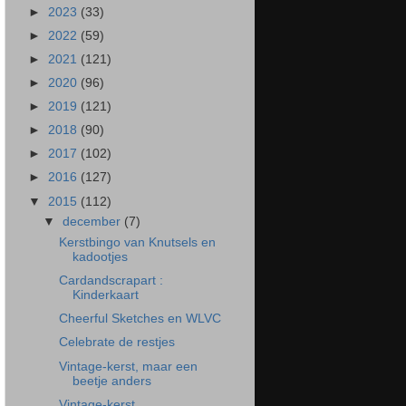
►
2023
(33)
►
2022
(59)
►
2021
(121)
►
2020
(96)
►
2019
(121)
►
2018
(90)
►
2017
(102)
►
2016
(127)
▼
2015
(112)
▼
december
(7)
Kerstbingo van Knutsels en
kadootjes
Cardandscrapart :
Kinderkaart
Cheerful Sketches en WLVC
Celebrate de restjes
Vintage-kerst, maar een
beetje anders
Vintage-kerst