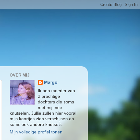
OVER MIJ
Margo
Ik ben moeder van
2 prachtige
dochters die soms
met mij mee
knutselen. Jullie zullen hier vooral
mijn kaartjes zien verschijnen en
soms ook andere knutsels.
Mijn volledige profiel tonen