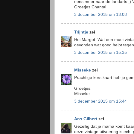
eens meer naar de tandarts ;) 
Groetjes Chantal
3 december 2015 om 13:08
Trijntje
zei
Hoi Margot. Wat een mooi vintag
gevonden wat goed helpt tegen t
3 december 2015 om 15:35
Misseke
zei
Prachtige kerstkaart heb je g
Groetjes,
Misseke
3 december 2015 om 15:44
Ans Gilbert
zei
Gezellig dat je mama komt kaa
deze vintage uitvoering is echt p