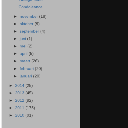
Condoleance
►
november
(18)
►
oktober
(9)
►
september
(4)
►
juni
(1)
►
mei
(2)
►
april
(5)
►
maart
(26)
►
februari
(20)
►
januari
(20)
►
2014
(25)
►
2013
(45)
►
2012
(92)
►
2011
(175)
►
2010
(91)