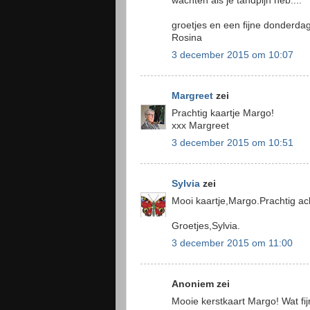
wachten als je tandpijn heb....
groetjes en een fijne donderda
Rosina
3 december 2015 om 10:07
Margreet
zei
Prachtig kaartje Margo!
xxx Margreet
3 december 2015 om 10:51
Sylvia
zei
Mooi kaartje,Margo.Prachtig ac
Groetjes,Sylvia.
3 december 2015 om 11:00
Anoniem zei
Mooie kerstkaart Margo! Wat fijn