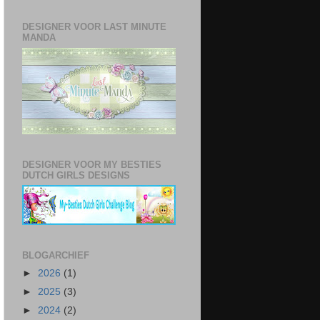
DESIGNER VOOR LAST MINUTE
MANDA
DESIGNER VOOR MY BESTIES
DUTCH GIRLS DESIGNS
BLOGARCHIEF
►
2026
(1)
►
2025
(3)
►
2024
(2)