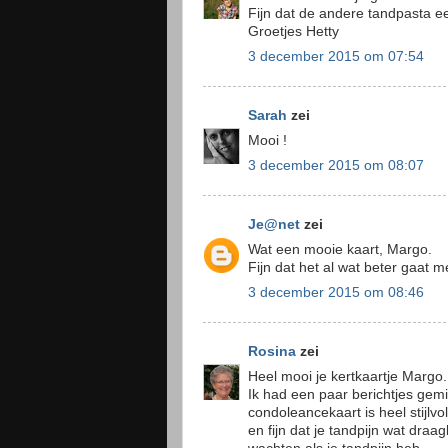
Fijn dat de andere tandpasta een
Groetjes Hetty
3 december 2015 om 07:54
Sarah
zei
Mooi !
3 december 2015 om 08:07
Je@net
zei
Wat een mooie kaart, Margo.
Fijn dat het al wat beter gaat me
3 december 2015 om 08:46
Rosina
zei
Heel mooi je kertkaartje Margo..
Ik had een paar berichtjes gemis
condoleancekaart is heel stijlvol
en fijn dat je tandpijn wat draa