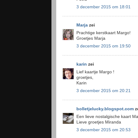
3 december 2015 om 18:01
Marja
zei
Prachtige kerstkaart Margo!
Groetjes Marja
3 december 2015 om 19:50
karin
zei
Lief kaartje Margo !
groetjes,
Karin
3 december 2015 om 20:21
bolletjelucky.blogspot.com
z
Een lieve nostalgische kaart Ma
Lieve groetjes Miranda
3 december 2015 om 20:53